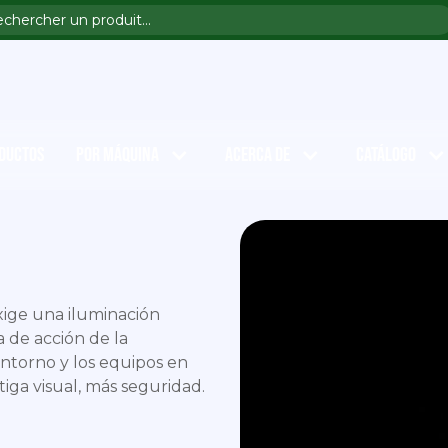
DUCTOS
POR MÁQUINA
ACERCA DE
CATÁLOGO
exige una iluminación
a de acción de la
ntorno y los equipos en
iga visual, más seguridad.