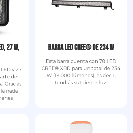
D, 27 W,
Barra LED CREE® de 234 W
Esta barra cuenta con 78 LED
CREE® XBD para un total de 234
9 LED y 27
W (18.000 lúmenes), es decir,
parte del
tendrás suficiente luz.
. Gracias
lla nada
menes.