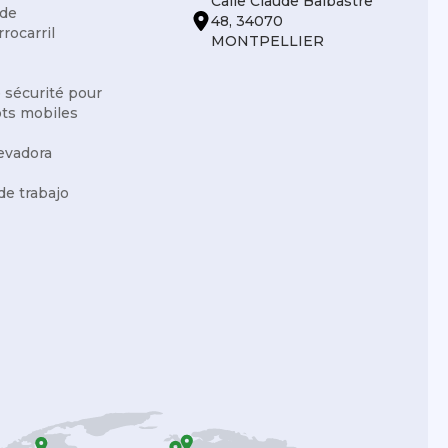
Calle Claude Balbastre
 de
48, 34070
rrocarril
MONTPELLIER
e sécurité pour
ots mobiles
levadora
de trabajo