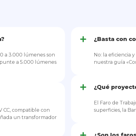
a?
¿Basta con co
500 a 3.000 lúmenes son
No: la eficiencia 
 apunte a 5.000 lúmenes
nuestra guía «Com
¿Qué proyect
El Faro de Traba
V CC, compatible con
superficies, la 
, añada un transformador
¿Son los faro