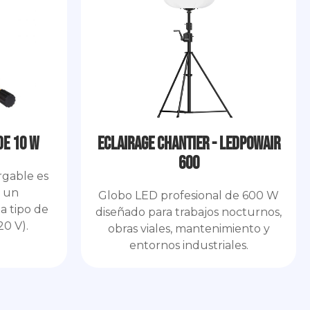
de 10 W
Eclairage Chantier - LEDPOWAIR
600
rgable es
n un
Globo LED profesional de 600 W
a tipo de
diseñado para trabajos nocturnos,
20 V).
obras viales, mantenimiento y
entornos industriales.