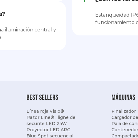
a?
Estanqueidad IP67
funcionamiento d
a iluminación central y
.
best sellers
Máquinas
Línea roja Visio®
Finalizador
Razor Line® : ligne de
Cargador de
sécurité LED 24W
Pala de con
Proyector LED ARC
Contenedor
Blue Spot secuencial
Compactad