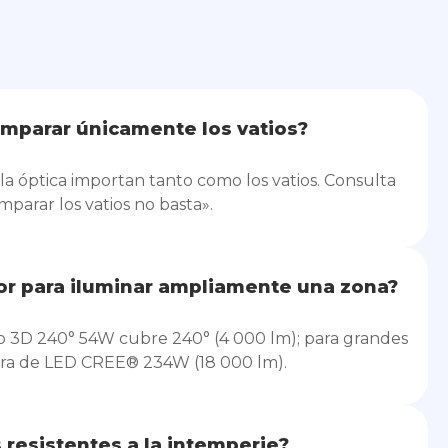
mparar únicamente los vatios?
y la óptica importan tanto como los vatios. Consulta
parar los vatios no basta».
or para iluminar ampliamente una zona?
jo 3D 240° 54W cubre 240° (4 000 lm); para grandes
Barra de LED CREE® 234W (18 000 lm).
s resistentes a la intemperie?