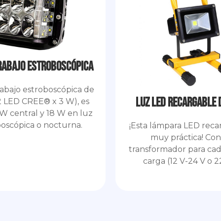
rabajo estroboscópica
rabajo estroboscópica de
Luz LED recargable 
2 LED CREE® x 3 W), es
 W central y 18 W en luz
boscópica o nocturna.
¡Esta lámpara LED reca
muy práctica! Co
transformador para cad
carga (12 V-24 V o 2