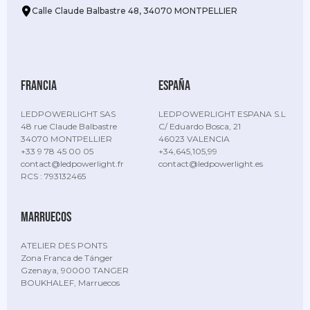
Calle Claude Balbastre 48, 34070 MONTPELLIER
Francia
España
LEDPOWERLIGHT SAS
LEDPOWERLIGHT ESPANA S.L
48 rue Claude Balbastre
C/ Eduardo Bosca, 21
34070 MONTPELLIER
46023 VALENCIA
+33 9 78 45 00 05
+34,645,105,99
contact@ledpowerlight.fr
contact@ledpowerlight.es
RCS : 793132465
Marruecos
ATELIER DES PONTS
Zona Franca de Tánger
Gzenaya, 90000 TANGER
BOUKHALEF, Marruecos