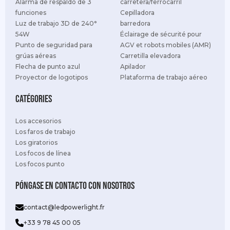
Alarma de respaldo de 3
carretera/ferrocarril
funciones
Cepilladora
Luz de trabajo 3D de 240°
barredora
54W
Éclairage de sécurité pour
Punto de seguridad para
AGV et robots mobiles (AMR)
grúas aéreas
Carretilla elevadora
Flecha de punto azul
Apilador
Proyector de logotipos
Plataforma de trabajo aéreo
Catégories
Los accesorios
Los faros de trabajo
Los giratorios
Los focos de línea
Los focos punto
Póngase en contacto con nosotros
contact@ledpowerlight.fr
+33 9 78 45 00 05