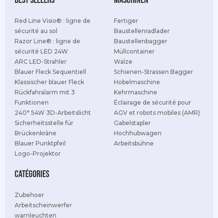
best sellers
Maschinen
Red Line Visio® : ligne de
Fertiger
sécurité au sol
Baustellenradlader
Razor Line® : ligne de
Baustellenbagger
sécurité LED 24W
Müllcontainer
ARC LED-Strahler
Walze
Blauer Fleck Sequentiell
Schienen-Strassen Bagger
Klassischer blauer Fleck
Hobelmaschine
Rückfahralarm mit 3
Kehrmaschine
Funktionen
Éclairage de sécurité pour
240° 54W 3D-Arbeitslicht
AGV et robots mobiles (AMR)
Sicherheitsstelle für
Gabelstapler
Brückenkräne
Hochhubwagen
Blauer Punktpfeil
Arbeitsbühne
Logo-Projektor
Catégories
Zubehoer
Arbeitscheinwerfer
warnleuchten