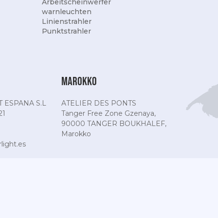
Arbeitscheinwerfer
warnleuchten
Linienstrahler
Punktstrahler
Marokko
 ESPANA S.L
ATELIER DES PONTS
21
Tanger Free Zone Gzenaya,
90000 TANGER BOUKHALEF,
Marokko
ight.es
® und Razor Line®
sind eingetragene Marken - Copyright® 2025-2026 - Al