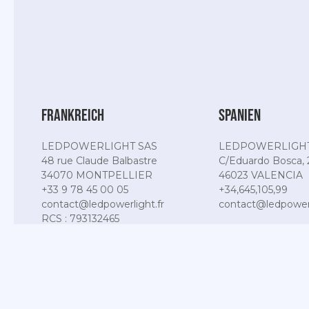
Frankreich
Spanien
LEDPOWERLIGHT SAS
LEDPOWERLIGHT
48 rue Claude Balbastre
C/Eduardo Bosca, 
34070 MONTPELLIER
46023 VALENCIA
+33 9 78 45 00 05
+34,645,105,99
contact@ledpowerlight.fr
contact@ledpowerl
RCS : 793132465
Ledpowerlight®, Red Line Visio