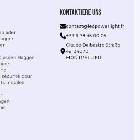
Kontaktiere uns
contact@ledpowerlight.fr
adlader
+33 9 78 45 00 05
bagger
er
Claude Balbastre Straße
48, 34070
trassen Bagger
MONTPELLIER
hine
ine
e sécurité pour
ots mobiles
r
agen
ne