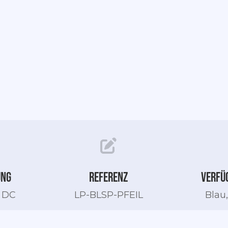
ung
Referenz
Verfü
V DC
LP-BLSP-PFEIL
Blau,