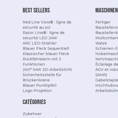
best sellers
Maschinen
Red Line Visio® : ligne de
Fertiger
sécurité au sol
Baustellenr
Razor Line® : ligne de
Baustellen
sécurité LED 24W
Müllcontain
ARC LED-Strahler
Walze
Blauer Fleck Sequentiell
Schienen-S
Klassischer blauer Fleck
Hobelmasc
Rückfahralarm mit 3
Kehrmasch
Funktionen
Éclairage d
240° 54W 3D-Arbeitslicht
AGV et rob
Sicherheitsstelle für
(AMR)
Brückenkräne
Gabelstaple
Blauer Punktpfeil
Hochhubw
Logo-Projektor
Arbeitsbüh
Catégories
Zubehoer