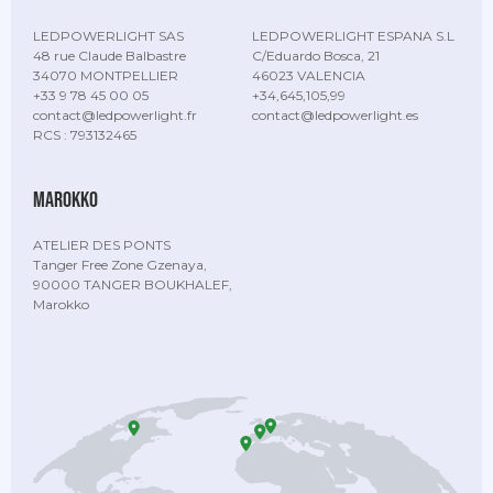
LEDPOWERLIGHT SAS
LEDPOWERLIGHT ESPANA S.L
48 rue Claude Balbastre
C/Eduardo Bosca, 21
34070 MONTPELLIER
46023 VALENCIA
+33 9 78 45 00 05
+34,645,105,99
contact@ledpowerlight.fr
contact@ledpowerlight.es
RCS : 793132465
Marokko
ATELIER DES PONTS
Tanger Free Zone Gzenaya,
90000 TANGER BOUKHALEF,
Marokko