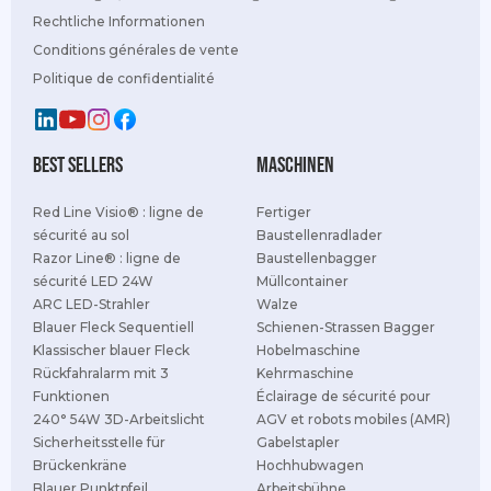
Rechtliche Informationen
Conditions générales de vente
Politique de confidentialité
best sellers
Maschinen
Red Line Visio® : ligne de
Fertiger
sécurité au sol
Baustellenradlader
Razor Line® : ligne de
Baustellenbagger
sécurité LED 24W
Müllcontainer
ARC LED-Strahler
Walze
Blauer Fleck Sequentiell
Schienen-Strassen Bagger
Klassischer blauer Fleck
Hobelmaschine
Rückfahralarm mit 3
Kehrmaschine
Funktionen
Éclairage de sécurité pour
240° 54W 3D-Arbeitslicht
AGV et robots mobiles (AMR)
Sicherheitsstelle für
Gabelstapler
Brückenkräne
Hochhubwagen
Blauer Punktpfeil
Arbeitsbühne