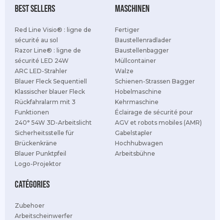
best sellers
Maschinen
Red Line Visio® : ligne de
Fertiger
sécurité au sol
Baustellenradlader
Razor Line® : ligne de
Baustellenbagger
sécurité LED 24W
Müllcontainer
ARC LED-Strahler
Walze
Blauer Fleck Sequentiell
Schienen-Strassen Bagger
Klassischer blauer Fleck
Hobelmaschine
Rückfahralarm mit 3
Kehrmaschine
Funktionen
Éclairage de sécurité pour
240° 54W 3D-Arbeitslicht
AGV et robots mobiles (AMR)
Sicherheitsstelle für
Gabelstapler
Brückenkräne
Hochhubwagen
Blauer Punktpfeil
Arbeitsbühne
Logo-Projektor
Catégories
Zubehoer
Arbeitscheinwerfer