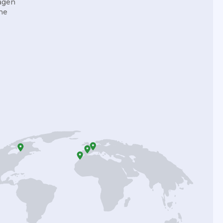
agen
ne