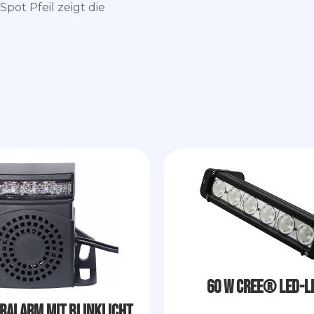
pot Pfeil zeigt die
60 W CREE® LED-L
ralarm mit Blinklicht