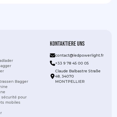
Kontaktiere uns
contact@ledpowerlight.fr
adlader
+33 9 78 45 00 05
bagger
er
Claude Balbastre Straße
48, 34070
trassen Bagger
MONTPELLIER
hine
ine
e sécurité pour
ots mobiles
r