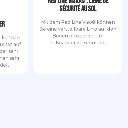
Red Line Visio® : ligne de
sécurité au sol
Mit dem Red Line Visio® können
er
Sie eine verstellbare Linie auf den
Boden projizieren, um
t können
Fußgänger zu schützen.
reises auf
der sehr
einen sehr
delt.