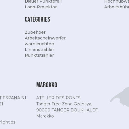
Blauer Punktpfeil
Hochhubw
Logo-Projektor
Arbeitsbüh
Catégories
Zubehoer
Arbeitscheinwerfer
warnleuchten
Linienstrahler
Punktstrahler
Marokko
 ESPANA S.L
ATELIER DES PONTS
21
Tanger Free Zone Gzenaya,
90000 TANGER BOUKHALEF,
Marokko
ight.es