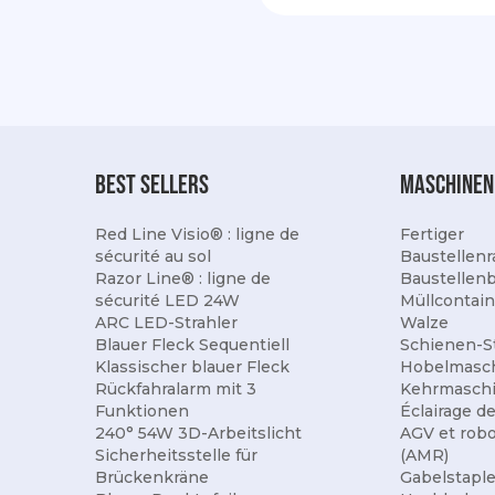
best sellers
Maschinen
Red Line Visio® : ligne de
Fertiger
sécurité au sol
Baustellenr
Razor Line® : ligne de
Baustellen
sécurité LED 24W
Müllcontain
ARC LED-Strahler
Walze
Blauer Fleck Sequentiell
Schienen-S
Klassischer blauer Fleck
Hobelmasc
Rückfahralarm mit 3
Kehrmasch
Funktionen
Éclairage d
240° 54W 3D-Arbeitslicht
AGV et rob
Sicherheitsstelle für
(AMR)
Brückenkräne
Gabelstaple