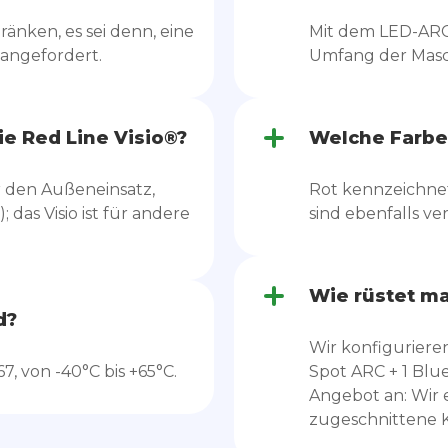
ränken, es sei denn, eine
Mit dem LED-ARC
 angefordert.
Umfang der Masch
ie Red Line Visio®?
Welche Farbe
r den Außeneinsatz,
Rot kennzeichnet
 das Visio ist für andere
sind ebenfalls ve
Wie rüstet ma
d?
Wir konfigurieren
7, von -40°C bis +65°C.
Spot ARC + 1 Blue
Angebot an: Wir 
zugeschnittene K