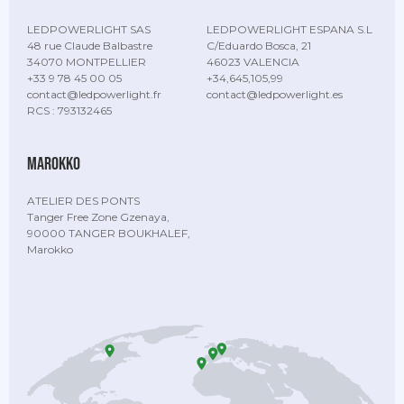
LEDPOWERLIGHT SAS
LEDPOWERLIGHT ESPANA S.L
48 rue Claude Balbastre
C/Eduardo Bosca, 21
34070 MONTPELLIER
46023 VALENCIA
+33 9 78 45 00 05
+34,645,105,99
contact@ledpowerlight.fr
contact@ledpowerlight.es
RCS : 793132465
Marokko
ATELIER DES PONTS
Tanger Free Zone Gzenaya,
90000 TANGER BOUKHALEF,
Marokko