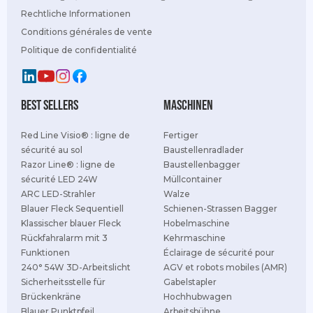
Rechtliche Informationen
Conditions générales de vente
Politique de confidentialité
best sellers
Maschinen
Red Line Visio® : ligne de
Fertiger
sécurité au sol
Baustellenradlader
Razor Line® : ligne de
Baustellenbagger
sécurité LED 24W
Müllcontainer
ARC LED-Strahler
Walze
Blauer Fleck Sequentiell
Schienen-Strassen Bagger
Klassischer blauer Fleck
Hobelmaschine
Rückfahralarm mit 3
Kehrmaschine
Funktionen
Éclairage de sécurité pour
240° 54W 3D-Arbeitslicht
AGV et robots mobiles (AMR)
Sicherheitsstelle für
Gabelstapler
Brückenkräne
Hochhubwagen
Blauer Punktpfeil
Arbeitsbühne