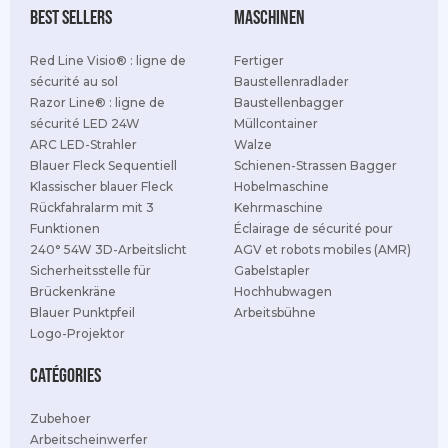
best sellers
Maschinen
Red Line Visio® : ligne de
Fertiger
sécurité au sol
Baustellenradlader
Razor Line® : ligne de
Baustellenbagger
sécurité LED 24W
Müllcontainer
ARC LED-Strahler
Walze
Blauer Fleck Sequentiell
Schienen-Strassen Bagger
Klassischer blauer Fleck
Hobelmaschine
Rückfahralarm mit 3
Kehrmaschine
Funktionen
Éclairage de sécurité pour
240° 54W 3D-Arbeitslicht
AGV et robots mobiles (AMR)
Sicherheitsstelle für
Gabelstapler
Brückenkräne
Hochhubwagen
Blauer Punktpfeil
Arbeitsbühne
Logo-Projektor
Catégories
Zubehoer
Arbeitscheinwerfer