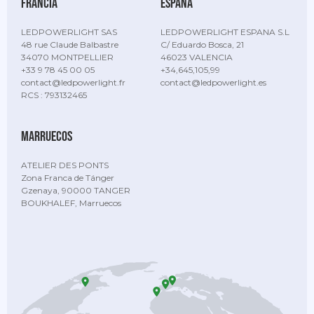
Francia
España
LEDPOWERLIGHT SAS
LEDPOWERLIGHT ESPANA S.L
48 rue Claude Balbastre
C/ Eduardo Bosca, 21
34070 MONTPELLIER
46023 VALENCIA
+33 9 78 45 00 05
+34,645,105,99
contact@ledpowerlight.fr
contact@ledpowerlight.es
RCS : 793132465
Marruecos
ATELIER DES PONTS
Zona Franca de Tánger
Gzenaya, 90000 TANGER
BOUKHALEF, Marruecos