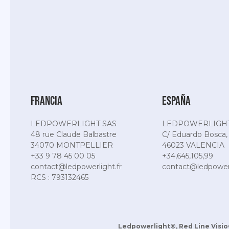
Francia
España
LEDPOWERLIGHT SAS
LEDPOWERLIGHT
48 rue Claude Balbastre
C/ Eduardo Bosca,
34070 MONTPELLIER
46023 VALENCIA
+33 9 78 45 00 05
+34,645,105,99
contact@ledpowerlight.fr
contact@ledpowerl
RCS : 793132465
Ledpowerlight®, Red Line Visio