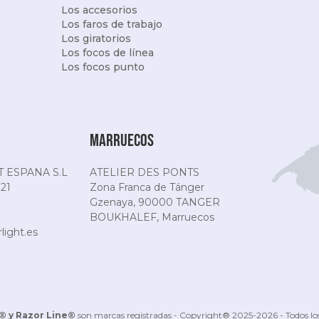
Los accesorios
Los faros de trabajo
Los giratorios
Los focos de línea
Los focos punto
Marruecos
 ESPANA S.L
ATELIER DES PONTS
 21
Zona Franca de Tánger
Gzenaya, 90000 TANGER
BOUKHALEF, Marruecos
ight.es
® y Razor Line®
son marcas registradas - Copyright® 2025-2026 - Todos lo