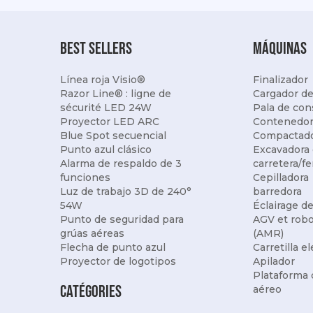
best sellers
Máquinas
Línea roja Visio®
Finalizador
Razor Line® : ligne de
Cargador de
sécurité LED 24W
Pala de con
Proyector LED ARC
Contenedor
Blue Spot secuencial
Compactad
Punto azul clásico
Excavadora
Alarma de respaldo de 3
carretera/fe
funciones
Cepilladora
Luz de trabajo 3D de 240°
barredora
54W
Éclairage d
Punto de seguridad para
AGV et rob
grúas aéreas
(AMR)
Flecha de punto azul
Carretilla e
Proyector de logotipos
Apilador
Plataforma 
Catégories
aéreo