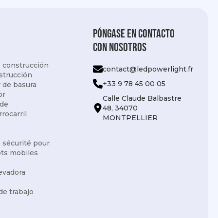
Póngase en contacto
con nosotros
 construcción
contact@ledpowerlight.fr
strucción
+33 9 78 45 00 05
 de basura
or
Calle Claude Balbastre
 de
48, 34070
rrocarril
MONTPELLIER
e sécurité pour
ots mobiles
levadora
de trabajo