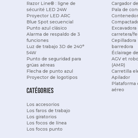
Razor Line® : ligne de
Cargador de
sécurité LED 24W
Pala de con
Proyector LED ARC
Contenedor
Blue Spot secuencial
Compactad
Punto azul clásico
Excavadora
Alarma de respaldo de 3
carretera/fe
funciones
Cepilladora
Luz de trabajo 3D de 240°
barredora
54W
Éclairage d
Punto de seguridad para
AGV et rob
grúas aéreas
(AMR)
Flecha de punto azul
Carretilla e
Proyector de logotipos
Apilador
Plataforma 
Catégories
aéreo
Los accesorios
Los faros de trabajo
Los giratorios
Los focos de línea
Los focos punto