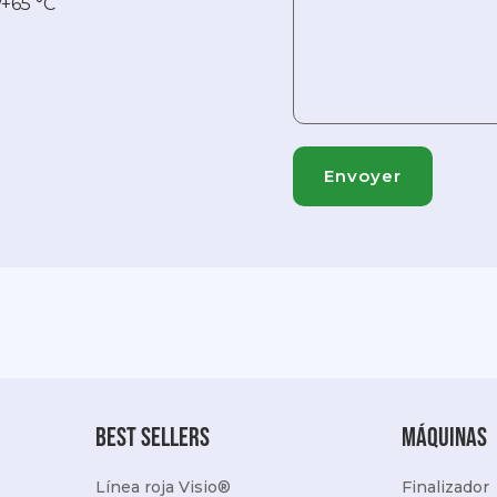
+65 °C
best sellers
Máquinas
Línea roja Visio®
Finalizador