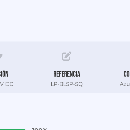
sión
Referencia
Co
 V DC
LP-BLSP-SQ
Azul