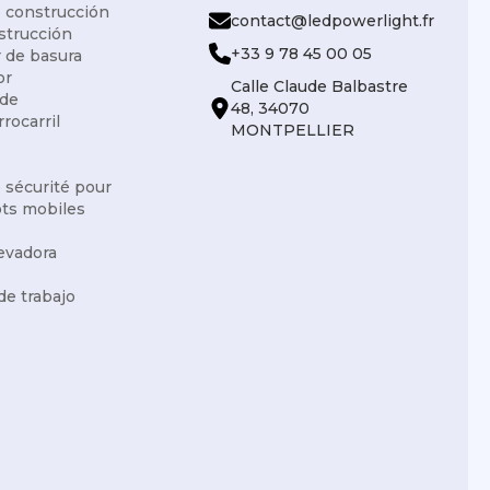
 construcción
contact@ledpowerlight.fr
strucción
+33 9 78 45 00 05
 de basura
or
Calle Claude Balbastre
 de
48, 34070
rrocarril
MONTPELLIER
e sécurité pour
ots mobiles
levadora
de trabajo