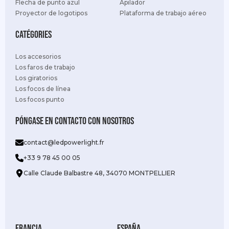
Flecha de punto azul
Apilador
Proyector de logotipos
Plataforma de trabajo aéreo
Catégories
Los accesorios
Los faros de trabajo
Los giratorios
Los focos de línea
Los focos punto
Póngase en contacto con nosotros
contact@ledpowerlight.fr
+33 9 78 45 00 05
Calle Claude Balbastre 48, 34070 MONTPELLIER
Francia
España