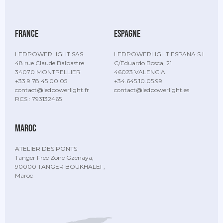
france
espagne
LEDPOWERLIGHT SAS
LEDPOWERLIGHT ESPANA S.L
48 rue Claude Balbastre
C/Eduardo Bosca, 21
34070 MONTPELLIER
46023 VALENCIA
+33 9 78 45 00 05
+34.645.10.05.99
contact@ledpowerlight.fr
contact@ledpowerlight.es
RCS : 793132465
maroc
ATELIER DES PONTS
Tanger Free Zone Gzenaya,
90000 TANGER BOUKHALEF,
Maroc