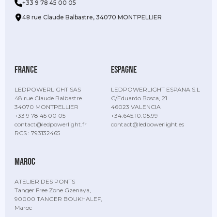
+33 9 78 45 00 05
48 rue Claude Balbastre, 34070 MONTPELLIER
france
espagne
LEDPOWERLIGHT SAS
LEDPOWERLIGHT ESPANA S.L
48 rue Claude Balbastre
C/Eduardo Bosca, 21
34070 MONTPELLIER
46023 VALENCIA
+33 9 78 45 00 05
+34.645.10.05.99
contact@ledpowerlight.fr
contact@ledpowerlight.es
RCS : 793132465
maroc
ATELIER DES PONTS
Tanger Free Zone Gzenaya,
90000 TANGER BOUKHALEF,
Maroc