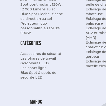
Spot pont roulant 120W :
pelle de ch
12 000 lumens au sol
Éclairage d
Blue Spot Flèche : flèche
raboteuse
de direction au sol
Éclairage d
Projecteur logo
balayeuse
personnalisé au sol 80-
Éclairage d
600W
AGV et rob
(AMR)
Catégories
Éclairage d
chariot élé
Éclairage d
Accessoires de sécurité
gerbeur
Les phares de travail
Éclairage d
Gyrophares LED
nacelle élév
Les spots ligne
Blue Spot & spots de
sécurité LED
maroc