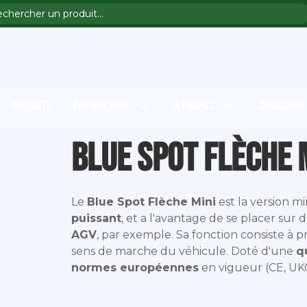
PRODUITS
PAR MACHINE
À PROPOS
CATALOGUE
Blue Spot Flèche 
Le
Blue Spot Flèche Mini
est la version mi
puissant
, et a l'avantage de se placer sur
AGV
, par exemple. Sa fonction consiste à 
sens de marche du véhicule. Doté d'une
q
normes européennes
en vigueur (CE, UKCA