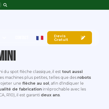
Devis
CONTACT
Gratuit
Mini
ni du spot flèche classique, il est
tout aussi
 des machines plus petites, telles que des
robots
projeter une
flèche au sol
, afin d'indiquer le
ualité de fabrication
irréprochable avec les
, R10), il est garanti
deux ans
.