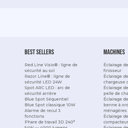
best sellers
Machines
Red Line Visio® : ligne de
Éclairage d
sécurité au sol
finisseur
Razor Line® : ligne de
Éclairage d
sécurité LED 24W
chargeuse d
Spot ARC LED : arc de
Éclairage d
sécurité arrière
pelle de ch
Blue Spot Séquentiel
Éclairage d
Blue Spot classique 10W
benne à or
Alarme de recul 3
ménagères
fonctions
Éclairage d
Phare de travail 3D 240°
compacteu
54W — 4000 lumens
Éclairage d